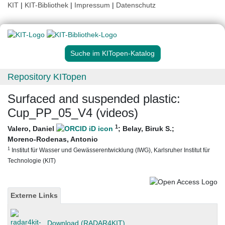
KIT
|
KIT-Bibliothek
|
Impressum
|
Datenschutz
Suche im KITopen-Katalog
Repository KITopen
Surfaced and suspended plastic:
Cup_PP_05_V4 (videos)
1
Valero, Daniel
;
Belay, Biruk S.
;
Moreno-Rodenas, Antonio
1
Institut für Wasser und Gewässerentwicklung (IWG), Karlsruher Institut für
Technologie (KIT)
Externe Links
Download (RADAR4KIT)