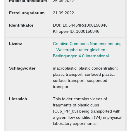
Publikationsdatum
26.09.2022
Erstellungsdatum
21.09.2022
Identifikator
DOI: 10.5445/IR/1000150846
KITopen-ID: 1000150846
Lizenz
Creative Commons Namensnennung
– Weitergabe unter gleichen
Bedingungen 4.0 International
Schlagwörter
macroplastic; plastic concentration;
plastic transport; surfaced plastic;
surface transport; suspended
transport
Liesmich
This folder contains videos of
fragments of plastic cups
(Cup_PP_05) being transported with
a given flow condition (V4) in physical
laboratory experiments.