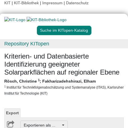
KIT
|
KIT-Bibliothek
|
Impressum
|
Datenschutz
Suche im KITopen-Katalog
Repository KITopen
Kriterien- und Datenbasierte
Identifizierung geeigneter
Solarparkflächen auf regionaler Ebene
1
Rösch, Christine
;
Fakharizadehshirazi, Elham
1
Institut für Technikfolgenabschätzung und Systemanalyse (ITAS), Karlsruher
Institut für Technologie (KIT)
Export
Exportieren als ...