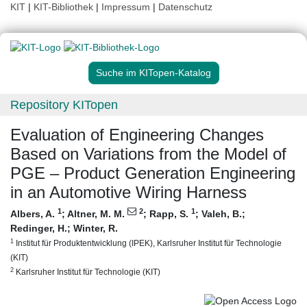
KIT
|
KIT-Bibliothek
|
Impressum
|
Datenschutz
Suche im KITopen-Katalog
Repository KITopen
Evaluation of Engineering Changes
Based on Variations from the Model of
PGE – Product Generation Engineering
in an Automotive Wiring Harness
1
2
1
Albers, A.
;
Altner, M. M.
;
Rapp, S.
;
Valeh, B.
;
Redinger, H.
;
Winter, R.
1
Institut für Produktentwicklung (IPEK), Karlsruher Institut für Technologie
(KIT)
2
Karlsruher Institut für Technologie (KIT)