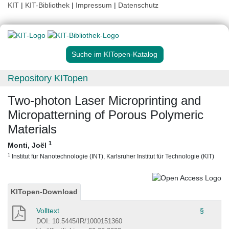
KIT
|
KIT-Bibliothek
|
Impressum
|
Datenschutz
Suche im KITopen-Katalog
Repository KITopen
Two-photon Laser Microprinting and
Micropatterning of Porous Polymeric
Materials
1
Monti, Joël
1
Institut für Nanotechnologie (INT), Karlsruher Institut für Technologie (KIT)
KITopen-Download
Volltext
§
DOI: 10.5445/IR/1000151360