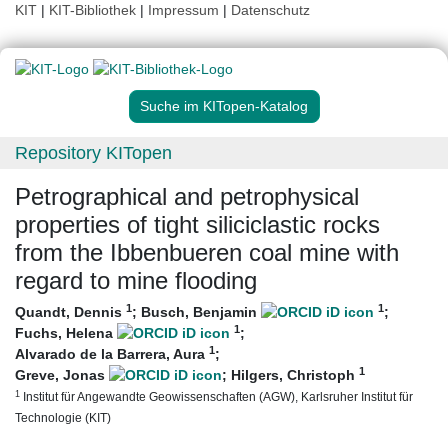
KIT
|
KIT-Bibliothek
|
Impressum
|
Datenschutz
Suche im KITopen-Katalog
Repository KITopen
Petrographical and petrophysical
properties of tight siliciclastic rocks
from the Ibbenbueren coal mine with
regard to mine flooding
1
1
Quandt, Dennis
;
Busch, Benjamin
;
1
Fuchs, Helena
;
1
Alvarado de la Barrera, Aura
;
1
Greve, Jonas
;
Hilgers, Christoph
1
Institut für Angewandte Geowissenschaften (AGW), Karlsruher Institut für
Technologie (KIT)