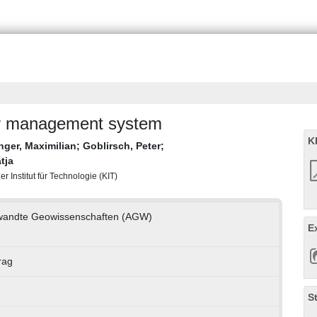
ir management system
K
nger, Maximilian
;
Goblirsch, Peter
;
tja
 Institut für Technologie (KIT)
gewandte Geowissenschaften (AGW)
E
rag
S