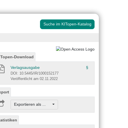
Suche im KITopen-Katalog
ITopen-Download
Verlagsausgabe
§
DOI: 10.5445/IR/1000152177
Veröffentlicht am 02.11.2022
xport
Exportieren als ...
tatistiken