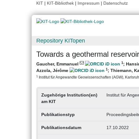
KIT
|
KIT-Bibliothek
|
Impressum
|
Datenschutz
Repository KITopen
Towards a geothermal reservo
1
Gaucher, Emmanuel
;
Hansi
1
Azzola, Jérôme
;
Thiemann, Ka
1
Institut für Angewandte Geowissenschaften (AGW), Karlsruher
Zugehörige Institution(en)
Institut für An
am KIT
Publikationstyp
Proceedingsbeit
Publikationsdatum
17.10.2022