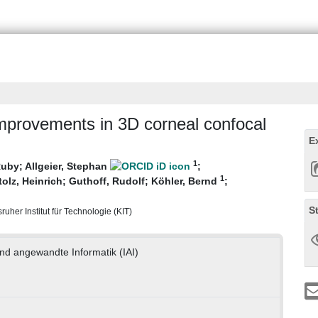
improvements in 3D corneal confocal
E
1
Ruby
;
Allgeier, Stephan
;
1
tolz, Heinrich
;
Guthoff, Rudolf
;
Köhler, Bernd
;
S
ruher Institut für Technologie (KIT)
und angewandte Informatik (IAI)