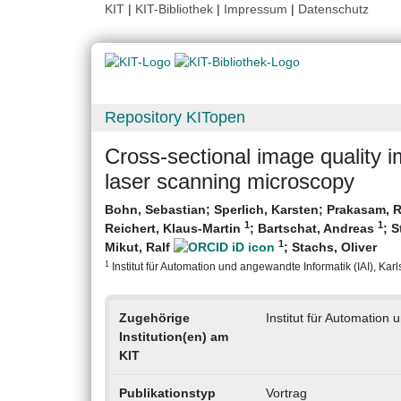
KIT
|
KIT-Bibliothek
|
Impressum
|
Datenschutz
Repository KITopen
Cross-sectional image quality 
laser scanning microscopy
Bohn, Sebastian
;
Sperlich, Karsten
;
Prakasam, 
1
1
Reichert, Klaus-Martin
;
Bartschat, Andreas
;
S
1
Mikut, Ralf
;
Stachs, Oliver
1
Institut für Automation und angewandte Informatik (IAI), Karls
Zugehörige
Institut für Automation 
Institution(en) am
KIT
Publikationstyp
Vortrag