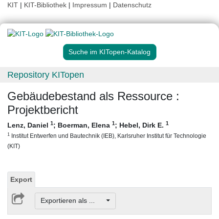
KIT
|
KIT-Bibliothek
|
Impressum
|
Datenschutz
Suche im KITopen-Katalog
Repository KITopen
Gebäudebestand als Ressource :
Projektbericht
1
1
1
Lenz, Daniel
;
Boerman, Elena
;
Hebel, Dirk E.
1
Institut Entwerfen und Bautechnik (IEB), Karlsruher Institut für Technologie
(KIT)
Export
Exportieren als ...