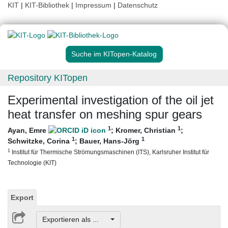
KIT
|
KIT-Bibliothek
|
Impressum
|
Datenschutz
Suche im KITopen-Katalog
Repository KITopen
Experimental investigation of the oil jet
heat transfer on meshing spur gears
1
1
Ayan, Emre
;
Kromer, Christian
;
1
1
Schwitzke, Corina
;
Bauer, Hans-Jörg
1
Institut für Thermische Strömungsmaschinen (ITS), Karlsruher Institut für
Technologie (KIT)
Export
Exportieren als ...