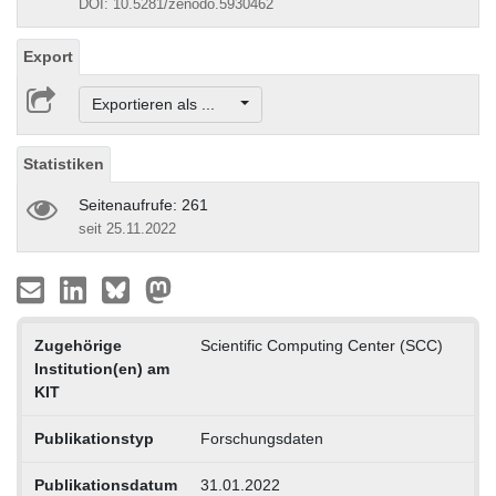
DOI: 10.5281/zenodo.5930462
Export
Exportieren als ...
Statistiken
Seitenaufrufe: 261
seit 25.11.2022
Zugehörige
Scientific Computing Center (SCC)
Institution(en) am
KIT
Publikationstyp
Forschungsdaten
Publikationsdatum
31.01.2022