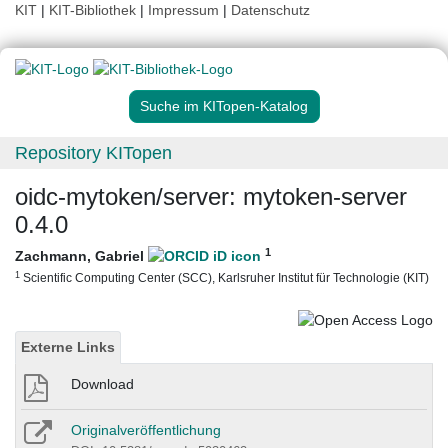
KIT
|
KIT-Bibliothek
|
Impressum
|
Datenschutz
Suche im KITopen-Katalog
Repository KITopen
oidc-mytoken/server: mytoken-server
0.4.0
1
Zachmann, Gabriel
1
Scientific Computing Center (SCC), Karlsruher Institut für Technologie (KIT)
Externe Links
Download
Originalveröffentlichung