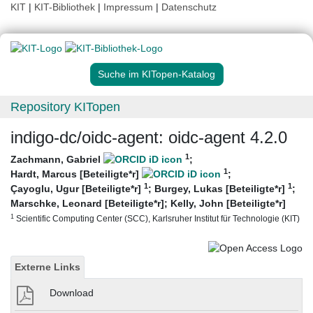
KIT
|
KIT-Bibliothek
|
Impressum
|
Datenschutz
Suche im KITopen-Katalog
Repository KITopen
indigo-dc/oidc-agent: oidc-agent 4.2.0
1
Zachmann, Gabriel
;
1
Hardt, Marcus [Beteiligte*r]
;
1
1
Çayoglu, Ugur [Beteiligte*r]
;
Burgey, Lukas [Beteiligte*r]
;
Marschke, Leonard [Beteiligte*r]
;
Kelly, John [Beteiligte*r]
1
Scientific Computing Center (SCC), Karlsruher Institut für Technologie (KIT)
Externe Links
Download