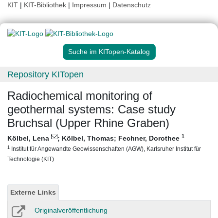
KIT
|
KIT-Bibliothek
|
Impressum
|
Datenschutz
Suche im KITopen-Katalog
Repository KITopen
Radiochemical monitoring of
geothermal systems: Case study
Bruchsal (Upper Rhine Graben)
1
Kölbel, Lena
;
Kölbel, Thomas
;
Fechner, Dorothee
1
Institut für Angewandte Geowissenschaften (AGW), Karlsruher Institut für
Technologie (KIT)
Externe Links
Originalveröffentlichung