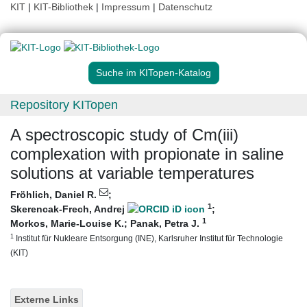
KIT
|
KIT-Bibliothek
|
Impressum
|
Datenschutz
Suche im KITopen-Katalog
Repository KITopen
A spectroscopic study of Cm(iii)
complexation with propionate in saline
solutions at variable temperatures
Fröhlich, Daniel R.
;
1
Skerencak-Frech, Andrej
;
1
Morkos, Marie-Louise K.
;
Panak, Petra J.
1
Institut für Nukleare Entsorgung (INE), Karlsruher Institut für Technologie
(KIT)
Externe Links