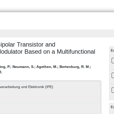
ipolar Transistor and
dulator Based on a Multifunctional
E
ing, P.
;
Neumann, S.
;
Agethen, M.
;
Bertenburg, R. M.
;
J.
nverarbeitung und Elektronik (IPE)
E