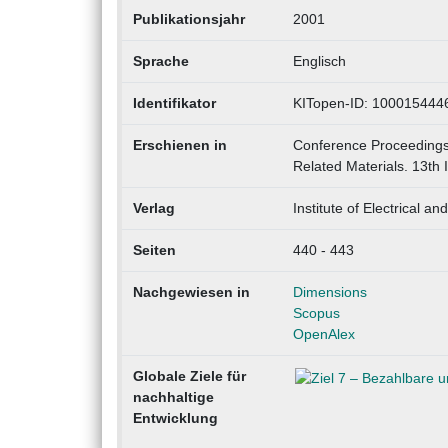
Publikationsjahr
2001
Sprache
Englisch
Identifikator
KITopen-ID: 100015444
Erschienen in
Conference Proceedings
Related Materials. 13t
Verlag
Institute of Electrical a
Seiten
440 - 443
Nachgewiesen in
Dimensions
Scopus
OpenAlex
Globale Ziele für
nachhaltige
Entwicklung