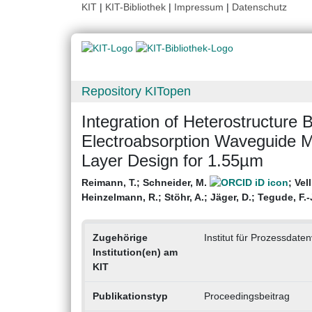
KIT
|
KIT-Bibliothek
|
Impressum
|
Datenschutz
Repository KITopen
Integration of Heterostructure B
Electroabsorption Waveguide Mo
Layer Design for 1.55µm
Reimann, T.
;
Schneider, M.
;
Vell
Heinzelmann, R.
;
Stöhr, A.
;
Jäger, D.
;
Tegude, F.-
Zugehörige
Institut für Prozessdate
Institution(en) am
KIT
Publikationstyp
Proceedingsbeitrag