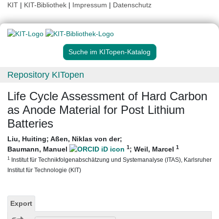
KIT
|
KIT-Bibliothek
|
Impressum
|
Datenschutz
Suche im KITopen-Katalog
Repository KITopen
Life Cycle Assessment of Hard Carbon
as Anode Material for Post Lithium
Batteries
Liu, Huiting
;
Aßen, Niklas von der
;
1
1
Baumann, Manuel
;
Weil, Marcel
1
Institut für Technikfolgenabschätzung und Systemanalyse (ITAS), Karlsruher
Institut für Technologie (KIT)
Export