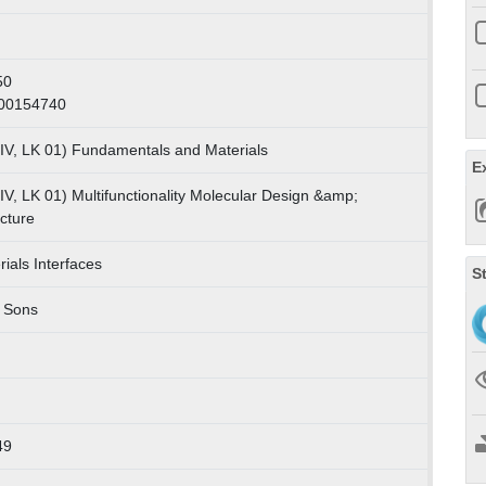
50
000154740
IV, LK 01) Fundamentals and Materials
E
V, LK 01) Multifunctionality Molecular Design &amp;
ecture
ials Interfaces
S
 Sons
49