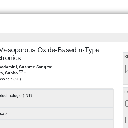
l Mesoporous Oxide‐Based n‐Type
tronics
K
yadarsini, Sushree Sangita
;
1
ta, Subho
chnologie (KIT)
E
notechnologie (INT)
fsatz