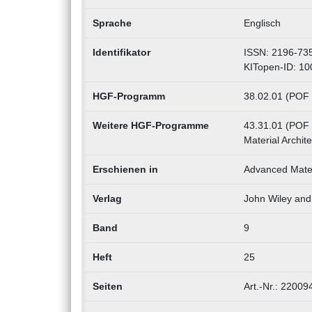
Sprache
Englisch
Identifikator
ISSN: 2196-73
KITopen-ID: 1
HGF-Programm
38.02.01 (POF 
Weitere HGF-Programme
43.31.01 (POF I
Material Archit
Erschienen in
Advanced Mater
Verlag
John Wiley and
Band
9
Heft
25
Seiten
Art.-Nr.: 22009