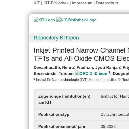
KIT
|
KIT-Bibliothek
|
Impressum
|
Datenschutz
Repository KITopen
Inkjet‐Printed Narrow‐Channe
TFTs and All‐Oxide CMOS Elec
Devabharathi, Nehru
;
Pradhan, Jyoti Ranjan
;
Pri
1
Brezesinski, Torsten
;
Dasgup
1
Institut für Nanotechnologie (INT), Karlsruher Institut für Te
Zugehörige Institution(en)
Institut für Na
am KIT
Publikationstyp
Zeitschriftenau
Publikationsmonat/-jahr
09.2022