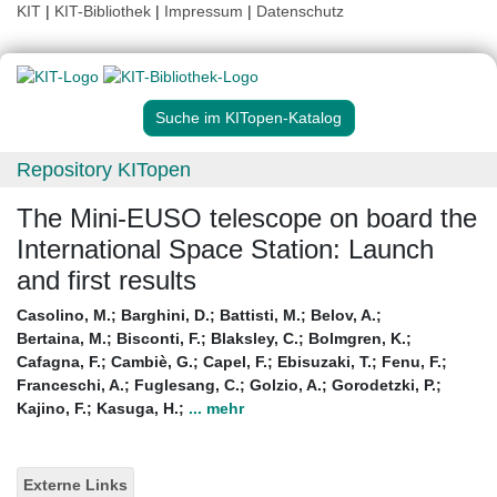
KIT
|
KIT-Bibliothek
|
Impressum
|
Datenschutz
Suche im KITopen-Katalog
Repository KITopen
The Mini-EUSO telescope on board the
International Space Station: Launch
and first results
Casolino, M.
;
Barghini, D.
;
Battisti, M.
;
Belov, A.
;
Bertaina, M.
;
Bisconti, F.
;
Blaksley, C.
;
Bolmgren, K.
;
Cafagna, F.
;
Cambiè, G.
;
Capel, F.
;
Ebisuzaki, T.
;
Fenu, F.
;
Franceschi, A.
;
Fuglesang, C.
;
Golzio, A.
;
Gorodetzki, P.
;
Kajino, F.
;
Kasuga, H.
;
... mehr
Externe Links