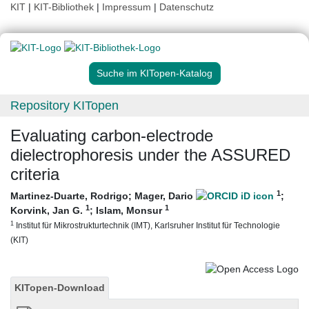
KIT
|
KIT-Bibliothek
|
Impressum
|
Datenschutz
Suche im KITopen-Katalog
Repository KITopen
Evaluating carbon-electrode
dielectrophoresis under the ASSURED
criteria
1
Martinez-Duarte, Rodrigo
;
Mager, Dario
;
1
1
Korvink, Jan G.
;
Islam, Monsur
1
Institut für Mikrostrukturtechnik (IMT), Karlsruher Institut für Technologie
(KIT)
KITopen-Download