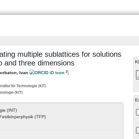
ing multiple sublattices for solutions
wo and three dimensions
K
2
orbaton, Ivan
;
nstitut für Technologie (KIT)
chnologie (KIT)
E
gie (INT)
e Festkörperphysik (TFP)