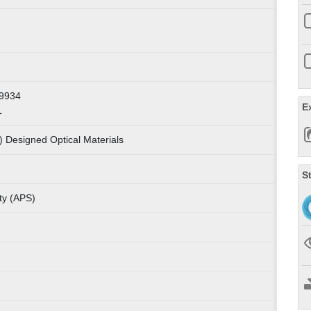
-9934
E
1
) Designed Optical Materials
S
ty (APS)