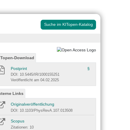
Suche im KITopen-Katalog
ITopen-Download
Postprint
§
DOI: 10.5445/IR/1000155251
Veröffentlicht am 04.02.2025
xterne Links
Originalveröffentlichung
DOI: 10.1103/PhysRevA.107.013508
Scopus
Zitationen: 10