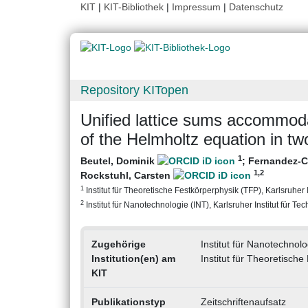
KIT
|
KIT-Bibliothek
|
Impressum
|
Datenschutz
Repository KITopen
Unified lattice sums accommodat
of the Helmholtz equation in t
1
Beutel, Dominik
;
Fernandez-C
1
,2
Rockstuhl, Carsten
1
Institut für Theoretische Festkörperphysik (TFP), Karlsruher I
2
Institut für Nanotechnologie (INT), Karlsruher Institut für Te
Zugehörige
Institut für Nanotechnolo
Institution(en) am
Institut für Theoretisch
KIT
Publikationstyp
Zeitschriftenaufsatz