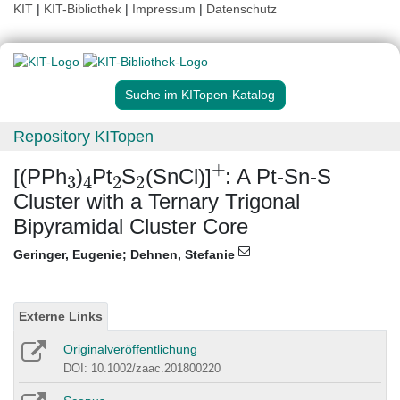
KIT
|
KIT-Bibliothek
|
Impressum
|
Datenschutz
Suche im KITopen-Katalog
Repository KITopen
3
4
2
2
+
[(PPh
)
Pt
S
(SnCl)]
: A Pt-Sn-S
Cluster with a Ternary Trigonal
Bipyramidal Cluster Core
Geringer, Eugenie
;
Dehnen, Stefanie
Externe Links
Originalveröffentlichung
DOI: 10.1002/zaac.201800220