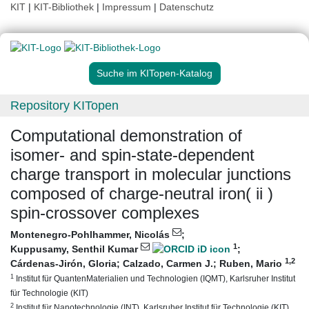
KIT
|
KIT-Bibliothek
|
Impressum
|
Datenschutz
Suche im KITopen-Katalog
Repository KITopen
Computational demonstration of
isomer- and spin-state-dependent
charge transport in molecular junctions
composed of charge-neutral iron( ii )
spin-crossover complexes
Montenegro-Pohlhammer, Nicolás
;
1
Kuppusamy, Senthil Kumar
;
1
,2
Cárdenas-Jirón, Gloria
;
Calzado, Carmen J.
;
Ruben, Mario
1
Institut für QuantenMaterialien und Technologien (IQMT), Karlsruher Institut
für Technologie (KIT)
2
Institut für Nanotechnologie (INT), Karlsruher Institut für Technologie (KIT)