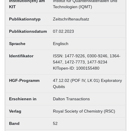
Institution(en) am
Institut für QuantenMaterialien und
KIT
Technologien (IQMT)
Publikationstyp
Zeitschriftenaufsatz
Publikationsdatum
07.02.2023
Sprache
Englisch
Identifikator
ISSN: 1477-9226, 0300-9246, 1364-
5447, 1472-7773, 1477-9234
KITopen-ID: 1000155480
HGF-Programm
47.12.02 (POF IV, LK 01) Exploratory
Qubits
Erschienen in
Dalton Transactions
Verlag
Royal Society of Chemistry (RSC)
Band
52