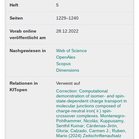
Heft
5
Seiten
1229–1240
Vorab online
28.12.2022
veröffentlicht am
Nachgewiesen in
Web of Science
OpenAlex
Scopus
Dimensions
Relationen in
Verweist auf
KITopen
Correction: Computational
demonstration of isomer- and spin-
state-dependent charge transport in
molecular junctions composed of
charge-neutral iron( ii ) spin-
crossover complexes. Montenegro-
Pohlhammer, Nicolás; Kuppusamy,
Senthil Kumar; Cárdenas-Jirón,
Gloria; Calzado, Carmen J.; Ruben,
Mario (2024) Zeitschriftenaufsatz