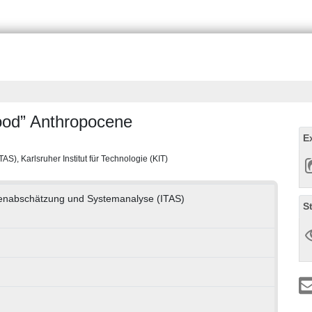
good” Anthropocene
E
S), Karlsruher Institut für Technologie (KIT)
olgenabschätzung und Systemanalyse (ITAS)
S