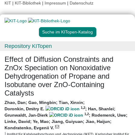
KIT
|
KIT-Bibliothek
|
Impressum
|
Datenschutz
Suche im KITopen-Katalog
Repository KITopen
Effect of Diffusion Constraints and
ZnOx Speciation on Nonoxidative
Dehydrogenation of Propane and
Isobutane over ZnO-Containing
Catalysts
Zhao, Dan
;
Gao, Mingbin
;
Tian, Xinxin
;
1
,2
Doronkin, Dmitry E.
;
Han, Shanlei
;
1
,2
Grunwaldt, Jan-Dierk
;
Rodemerck, Uwe
;
Linke, David
;
Ye, Mao
;
Jiang, Guiyuan
;
Jiao, Haijun
;
Kondratenko, Evgenii V.
1
Institut für Katalyseforschung und -technologie (IKFT), Karlsruher Institut für