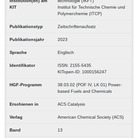
Institution(en) am
technologie (IKFT)
KIT
Institut für Technische Chemie und
Polymerchemie (ITCP)
Publikationstyp
Zeitschriftenaufsatz
Publikationsjahr
2023
Sprache
Englisch
Identifikator
ISSN: 2155-5435
KITopen-ID: 1000156247
HGF-Programm
38.03.02 (POF IV, LK 01) Power-
based Fuels and Chemicals
Erschienen in
ACS Catalysis
Verlag
American Chemical Society (ACS)
Band
13