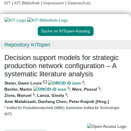
KIT
|
KIT-Bibliothek
|
Impressum
|
Datenschutz
Suche im KITopen-Katalog
Repository KITopen
Decision support models for strategic
production network configuration – A
systematic literature analysis
1
Steier, Gwen Louis
;
1
1
Benfer, Martin
;
Werz, Pascal
;
1
1
Ziora, Manuel
;
Lanza, Gisela
;
Amir Malakizadi, Danfang Chen, Peter Krajnik [Hrsg.]
1
Institut für Produktionstechnik (WBK), Karlsruher Institut für Technologie
(KIT)