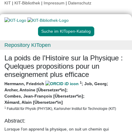
KIT
|
KIT-Bibliothek
|
Impressum
|
Datenschutz
Suche im KITopen-Katalog
Repository KITopen
La poids de l’Histoire sur la Physique :
Quelques propositions pour un
enseignement plus efficace
1
Herrmann, Friedrich
;
Job, Georg
;
Archer, Antoine [Übersetzer*in]
;
Combes, Jean-François [Übersetzer*in]
;
Xémard, Alain [Übersetzer*in]
1
Fakultät für Physik (PHYSIK), Karlsruher Institut für Technologie (KIT)
Abstract:
Lorsque l'on apprend la physique, on suit un chemin qui