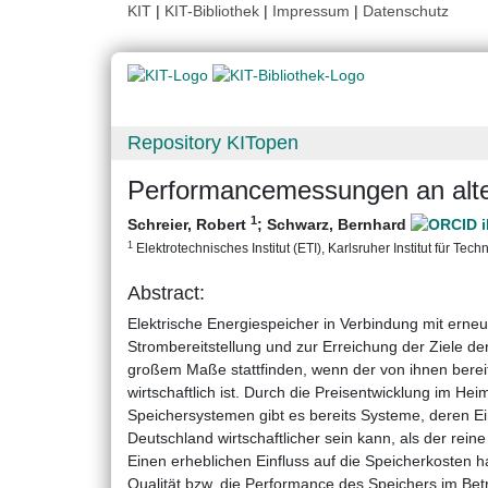
KIT
|
KIT-Bibliothek
|
Impressum
|
Datenschutz
Repository KITopen
Performancemessungen an alte
1
Schreier, Robert
;
Schwarz, Bernhard
1
Elektrotechnisches Institut (ETI), Karlsruher Institut für Tech
Abstract:
Elektrische Energiespeicher in Verbindung mit erne
Strombereitstellung und zur Erreichung der Ziele der
großem Maße stattfinden, wenn der von ihnen bereit
wirtschaftlich ist. Durch die Preisentwicklung im He
Speichersystemen gibt es bereits Systeme, deren Ei
Deutschland wirtschaftlicher sein kann, als der rein
Einen erheblichen Einfluss auf die Speicherkosten 
Qualität bzw. die Performance des Speichers im Bet