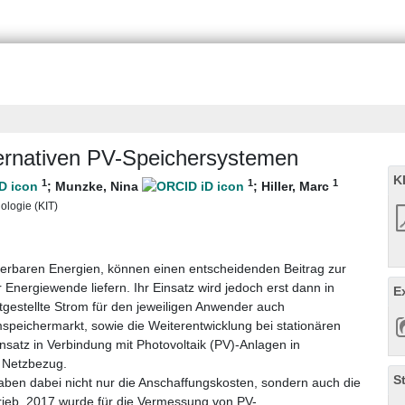
rnativen PV-Speichersystemen
K
1
1
1
;
Munzke, Nina
;
Hiller, Marc
nologie (KIT)
uerbaren Energien, können einen entscheidenden Beitrag zur
 Energiewende liefern. Ihr Einsatz wird jedoch erst dann in
E
gestellte Strom für den jeweiligen Anwender auch
imspeichermarkt, sowie die Weiterentwicklung bei stationären
nsatz in Verbindung mit Photovoltaik (PV)-Anlagen in
e Netzbezug.
S
haben dabei nicht nur die Anschaffungskosten, sondern auch die
rieb. 2017 wurde für die Vermessung von PV-