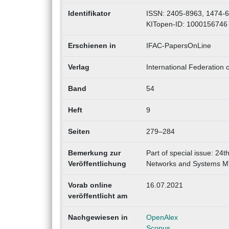
Identifikator
ISSN: 2405-8963, 1474-
KITopen-ID: 1000156746
Erschienen in
IFAC-PapersOnLine
Verlag
International Federation 
Band
54
Heft
9
Seiten
279–284
Bemerkung zur
Part of special issue: 24
Veröffentlichung
Networks and Systems M
Vorab online
16.07.2021
veröffentlicht am
Nachgewiesen in
OpenAlex
Scopus