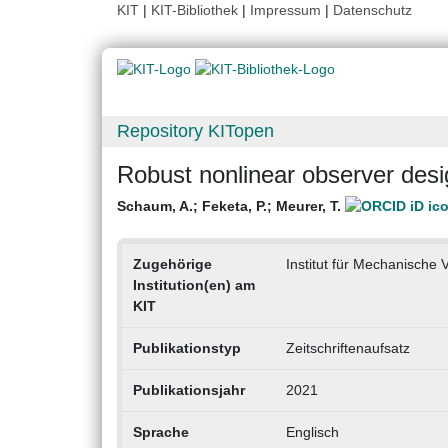
KIT
|
KIT-Bibliothek
|
Impressum
|
Datenschutz
Repository KITopen
Robust nonlinear observer desig
Schaum, A.
;
Feketa, P.
;
Meurer, T.
Zugehörige
Institut für Mechanische
Institution(en) am
KIT
Publikationstyp
Zeitschriftenaufsatz
Publikationsjahr
2021
Sprache
Englisch