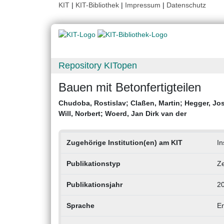
KIT
|
KIT-Bibliothek
|
Impressum
|
Datenschutz
Repository KITopen
Bauen mit Betonfertigteilen
Chudoba, Rostislav
;
Claßen, Martin
;
Hegger, Jo
Will, Norbert
;
Woerd, Jan Dirk van der
Zugehörige Institution(en) am KIT
In
Publikationstyp
Ze
Publikationsjahr
2
Sprache
En