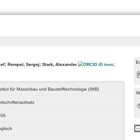
E
sef
;
Rempel, Sergej
;
Stark, Alexander
;
stitut für Massivbau und Baustofftechnologie (IMB)
S
itschriftenaufsatz
016
glisch