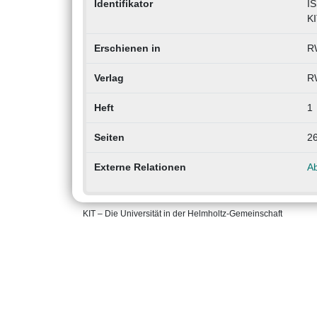
Identifikator
I
KI
Erschienen in
R
Verlag
R
Heft
1
Seiten
2
Externe Relationen
Ab
KIT – Die Universität in der Helmholtz-Gemeinschaft