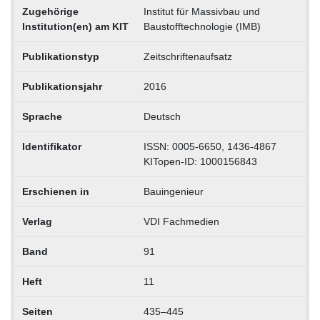
Zugehörige
Institut für Massivbau und
Institution(en) am KIT
Baustofftechnologie (IMB)
Publikationstyp
Zeitschriftenaufsatz
Publikationsjahr
2016
Sprache
Deutsch
Identifikator
ISSN: 0005-6650, 1436-4867
KITopen-ID: 1000156843
Erschienen in
Bauingenieur
Verlag
VDI Fachmedien
Band
91
Heft
11
Seiten
435–445