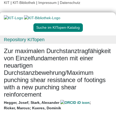
KIT
|
KIT-Bibliothek
|
Impressum
|
Datenschutz
Suche im KITopen-Katalog
Repository KITopen
Zur maximalen Durchstanztragfähigkeit
von Einzelfundamenten mit einer
neuartigen
Durchstanzbewehrung/Maximum
punching shear resistance of footings
with a new punching shear
reinforcement
Hegger, Josef
;
Stark, Alexander
;
Ricker, Marcus
;
Kueres, Dominik