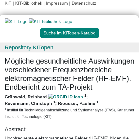
KIT
|
KIT-Bibliothek
|
Impressum
|
Datenschutz
Suche im KITopen-Katalog
Repository KITopen
Mögliche gesundheitliche Auswirkungen
verschiedener Frequenzbereiche
elektromagnetischer Felder (HF-EMF).
Endbericht zum TA-Projekt
1
Grünwald, Reinhard
;
1
1
Revermann, Christoph
;
Riousset, Pauline
1
Institut für Technikfolgenabschätzung und Systemanalyse (ITAS), Karlsruher
Institut für Technologie (KIT)
Abstract:
Hochfrequente elektromagnetische Felder (HF-EMF) bilden die