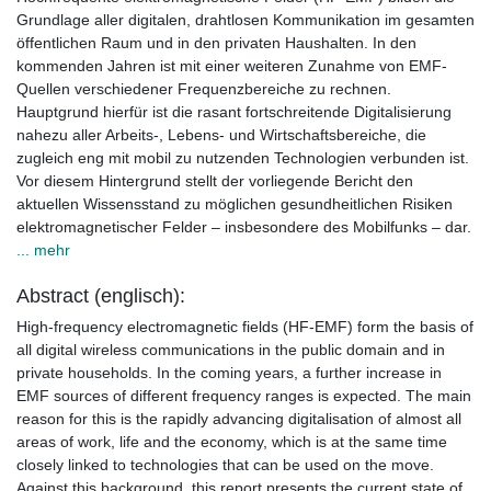
Grundlage aller digitalen, drahtlosen Kommunikation im gesamten
öffentlichen Raum und in den privaten Haushalten. In den
kommenden Jahren ist mit einer weiteren Zunahme von EMF-
Quellen verschiedener Frequenzbereiche zu rechnen.
Hauptgrund hierfür ist die rasant fortschreitende Digitalisierung
nahezu aller Arbeits-, Lebens- und Wirtschaftsbereiche, die
zugleich eng mit mobil zu nutzenden Technologien verbunden ist.
Vor diesem Hintergrund stellt der vorliegende Bericht den
aktuellen Wissensstand zu möglichen gesundheitlichen Risiken
elektromagnetischer Felder – insbesondere des Mobilfunks – dar.
... mehr
Abstract (englisch):
High-frequency electromagnetic fields (HF-EMF) form the basis of
all digital wireless communications in the public domain and in
private households. In the coming years, a further increase in
EMF sources of different frequency ranges is expected. The main
reason for this is the rapidly advancing digitalisation of almost all
areas of work, life and the economy, which is at the same time
closely linked to technologies that can be used on the move.
Against this background, this report presents the current state of