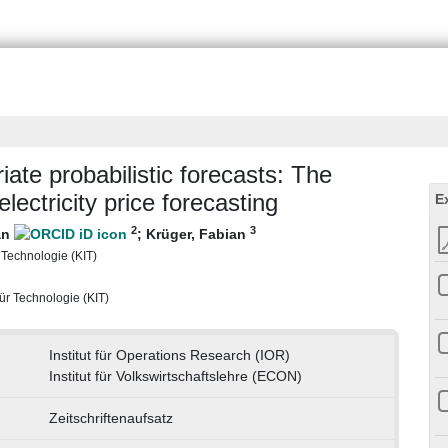
iate probabilistic forecasts: The
ectricity price forecasting
E
2
3
an
;
Krüger, Fabian
r Technologie (KIT)
 für Technologie (KIT)
Institut für Operations Research (IOR)
Institut für Volkswirtschaftslehre (ECON)
Zeitschriftenaufsatz