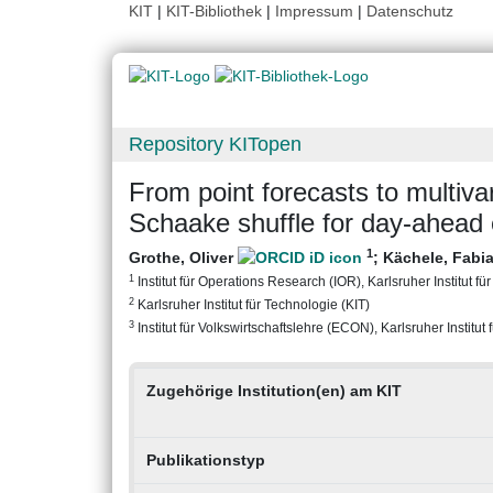
KIT
|
KIT-Bibliothek
|
Impressum
|
Datenschutz
Repository KITopen
From point forecasts to multivar
Schaake shuffle for day-ahead el
1
Grothe, Oliver
;
Kächele, Fabi
1
Institut für Operations Research (IOR), Karlsruher Institut fü
2
Karlsruher Institut für Technologie (KIT)
3
Institut für Volkswirtschaftslehre (ECON), Karlsruher Institut
Zugehörige Institution(en) am KIT
Publikationstyp