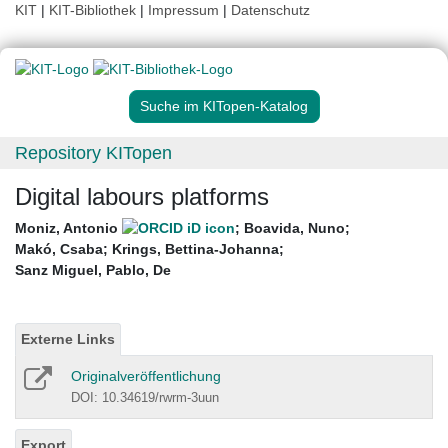
KIT
|
KIT-Bibliothek
|
Impressum
|
Datenschutz
Suche im KITopen-Katalog
Repository KITopen
Digital labours platforms
Moniz, Antonio
;
Boavida, Nuno
;
Makó, Csaba
;
Krings, Bettina-Johanna
;
Sanz Miguel, Pablo, De
Externe Links
Originalveröffentlichung
DOI: 10.34619/rwrm-3uun
Export