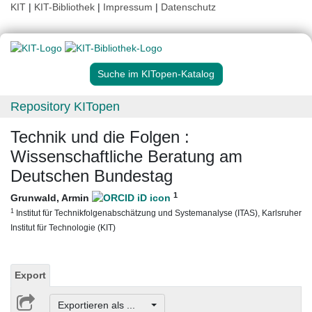
KIT
|
KIT-Bibliothek
|
Impressum
|
Datenschutz
Suche im KITopen-Katalog
Repository KITopen
Technik und die Folgen :
Wissenschaftliche Beratung am
Deutschen Bundestag
1
Grunwald, Armin
1
Institut für Technikfolgenabschätzung und Systemanalyse (ITAS), Karlsruher
Institut für Technologie (KIT)
Export
Exportieren als ...