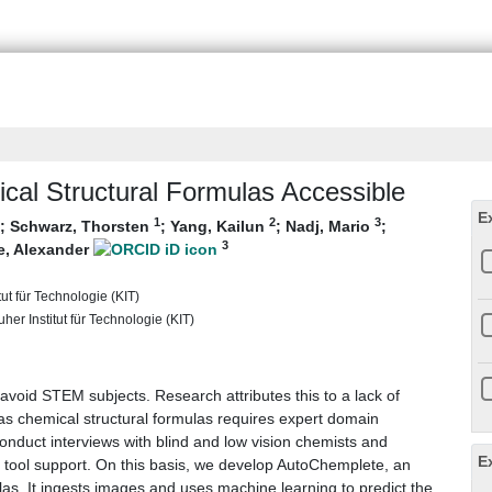
al Structural Formulas Accessible
E
1
2
3
;
Schwarz, Thorsten
;
Yang, Kailun
;
Nadj, Mario
;
3
, Alexander
tut für Technologie (KIT)
uher Institut für Technologie (KIT)
s avoid STEM subjects. Research attributes this to a lack of
as chemical structural formulas requires expert domain
onduct interviews with blind and low vision chemists and
E
or tool support. On this basis, we develop AutoChemplete, an
mulas. It ingests images and uses machine learning to predict the