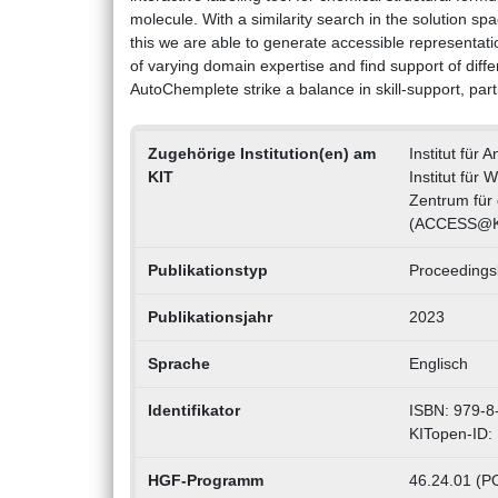
molecule. With a similarity search in the solution s
this we are able to generate accessible representati
of varying domain expertise and find support of diff
AutoChemplete strike a balance in skill-support, parti
Zugehörige Institution(en) am
Institut für
KIT
Institut für 
Zentrum für d
(ACCESS@K
Publikationstyp
Proceedings
Publikationsjahr
2023
Sprache
Englisch
Identifikator
ISBN: 979-8
KITopen-ID:
HGF-Programm
46.24.01 (PO