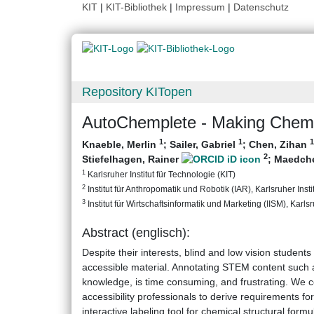
KIT
|
KIT-Bibliothek
|
Impressum
|
Datenschutz
Repository KITopen
AutoChemplete - Making Chemic
1
1
1
Knaeble, Merlin
;
Sailer, Gabriel
;
Chen, Zihan
2
Stiefelhagen, Rainer
;
Maedche
1
Karlsruher Institut für Technologie (KIT)
2
Institut für Anthropomatik und Robotik (IAR), Karlsruher Insti
3
Institut für Wirtschaftsinformatik und Marketing (IISM), Karlsr
Abstract (englisch):
Despite their interests, blind and low vision student
accessible material. Annotating STEM content such 
knowledge, is time consuming, and frustrating. We c
accessibility professionals to derive requirements f
interactive labeling tool for chemical structural for