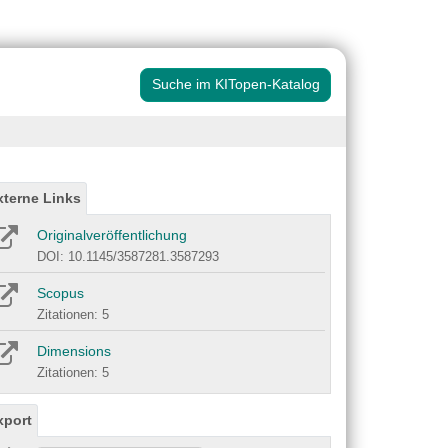
Suche im KITopen-Katalog
xterne Links
Originalveröffentlichung
DOI: 10.1145/3587281.3587293
Scopus
Zitationen: 5
Dimensions
Zitationen: 5
xport