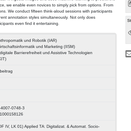
pace, we enable even novices to simply pick from options. From
ons. We conduct fifteen think-aloud sessions with participants
erent annotation styles simultaneously. Not only does
S
cipants even find it entertaining.
 Anthropomatik und Robotik (IAR)
Wirtschaftsinformatik und Marketing (IISM)
igitale Barrierefreiheit und Assistive Technologien
IT)
beitrag
-4007-0748-3
 1000158126
F IV, LK 01) Applied TA: Digitalizat. & Automat. Socio-