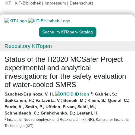
KIT
|
KIT-Bibliothek
|
Impressum
|
Datenschutz
Suche im KITopen-Katalog
Repository KITopen
Status of the H2020 MCSafer Project-
experimental and analytical
investigations for the safety evaluation
of water-cooled SMRS
1
Sanchez-Espinoza, V. H.
;
Gabriel, S.
;
Suikkanen, H.
;
Valtavirta, V.
;
Bencik, M.
;
Kliem, S.
;
Queral, C.
;
Farda, A.
;
Smith, P.
;
Uffelen, P. van
;
Seidl, M.
;
Schneidesch, C.
;
Grishchenko, D.
;
Lestani, H.
1
Institut für Neutronenphysik und Reaktortechnik (INR), Karlsruher Institut für
Technologie (KIT)