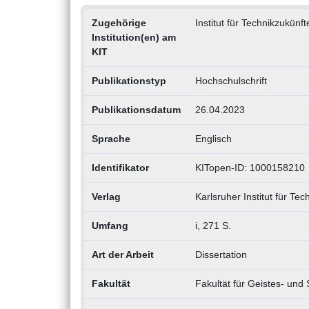
Zugehörige
Institut für Technikzukünft
Institution(en) am
KIT
Publikationstyp
Hochschulschrift
Publikationsdatum
26.04.2023
Sprache
Englisch
Identifikator
KITopen-ID: 1000158210
Verlag
Karlsruher Institut für Tec
Umfang
i, 271 S.
Art der Arbeit
Dissertation
Fakultät
Fakultät für Geistes- un