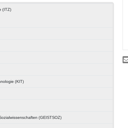
e (ITZ)
hnologie (KIT)
d Sozialwissenschaften (GEISTSOZ)