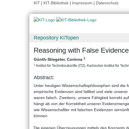
KIT
|
KIT-Bibliothek
|
Impressum
|
Datenschutz
Repository KITopen
Reasoning with False Evidence
1
Günth-Stiegeler, Corinna
1
Institut für Technikzukünfte (ITZ), Karlsruher Institut für Tech
Abstract:
Unter heutigen Wissenschaftsphilosophen sind die 
empirische Evidenzen sind fallibel und viele unser
waren falsch. Zweitens, unsere Fähigkeit korrekt au
hängt ab von der Korrektheit unserer Evidenzmenge
wie Wissenschaftler mit falschen Evidenzen vernünf
können.
Die eigenen Überzeugungen mittels des Konzepts der