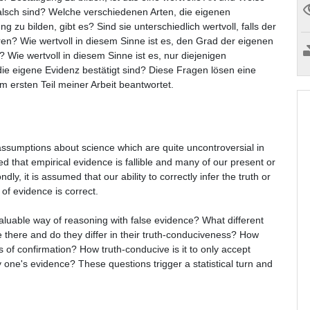
alsch sind? Welche verschiedenen Arten, die eigenen
u bilden, gibt es? Sind sie unterschiedlich wertvoll, falls der
en? Wie wertvoll in diesem Sinne ist es, den Grad der eigenen
e wertvoll in diesem Sinne ist es, nur diejenigen
ie eigene Evidenz bestätigt sind? Diese Fragen lösen eine
im ersten Teil meiner Arbeit beantwortet.
 assumptions about science which are quite uncontroversial in
med that empirical evidence is fallible and many of our present or
dly, it is assumed that our ability to correctly infer the truth or
of evidence is correct.
 valuable way of reasoning with false evidence? What different
e there and do they differ in their truth-conduciveness? How
es of confirmation? How truth-conducive is it to only accept
 one's evidence? These questions trigger a statistical turn and