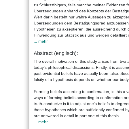
zu Schlussfolgern, falls manche meiner Evidenzen f
Überzeugungen anhand des Konzepts der Bestätigung z
Wert darin besteht nur wahre Aussagen zu akzeptier
Überzeugungen dem Bestätigungsgrad anzupassen? Wi
Hypothesen zu akzeptieren, die ausreichend durch d
Hinwendung zur Statistik aus und werden detailliert 
... mehr
Abstract (englisch):
The overall motivation of this study arises from two
today’s philosophical discussions: Firstly, it is assu
past evidential beliefs have actually been false. Secon
falsity of a hypothesis depends on whether our body 
Forming beliefs according to confirmation, is this a
ways of forming beliefs according to confirmation ar
truth-conducive is it to adjust one's beliefs to degre
those hypotheses which are sufficiently confirmed by
are answered in detail in part one of this thesis.
... mehr