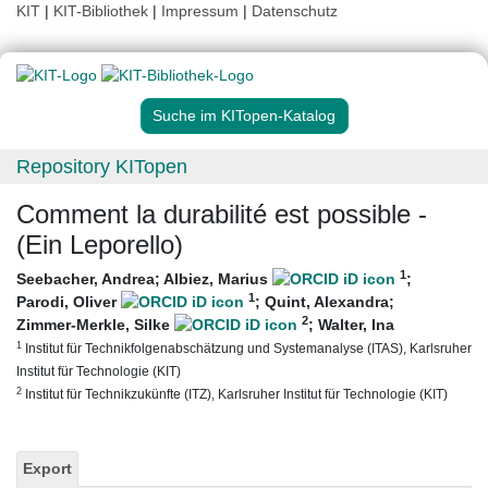
KIT
|
KIT-Bibliothek
|
Impressum
|
Datenschutz
Suche im KITopen-Katalog
Repository KITopen
Comment la durabilité est possible -
(Ein Leporello)
1
Seebacher, Andrea
;
Albiez, Marius
;
1
Parodi, Oliver
;
Quint, Alexandra
;
2
Zimmer-Merkle, Silke
;
Walter, Ina
1
Institut für Technikfolgenabschätzung und Systemanalyse (ITAS), Karlsruher
Institut für Technologie (KIT)
2
Institut für Technikzukünfte (ITZ), Karlsruher Institut für Technologie (KIT)
Export