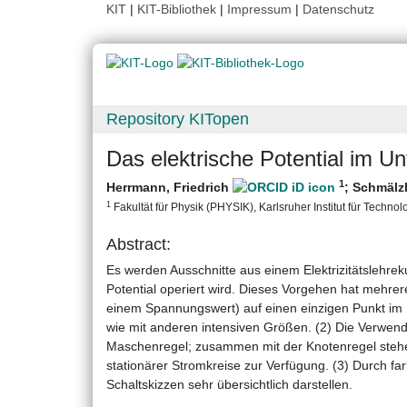
KIT
|
KIT-Bibliothek
|
Impressum
|
Datenschutz
Repository KITopen
Das elektrische Potential im Un
1
Herrmann, Friedrich
;
Schmälzl
1
Fakultät für Physik (PHYSIK), Karlsruher Institut für Technol
Abstract:
Es werden Ausschnitte aus einem Elektrizitätslehrek
Potential operiert wird. Dieses Vorgehen hat mehrere
einem Spannungswert) auf einen einzigen Punkt i
wie mit anderen intensiven Größen. (2) Die Verwend
Maschenregel; zusammen mit der Knotenregel steh
stationärer Stromkreise zur Verfügung. (3) Durch fa
Schaltskizzen sehr übersichtlich darstellen.