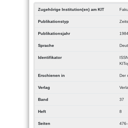
Zugehörige Institution(en) am KIT
Faku
Publikationstyp
Zeit
Publikationsjahr
198
Sprache
Deut
Identifikator
ISSN
KITo
Erschienen in
Der 
Verlag
Verl
Band
37
Heft
8
Seiten
476-