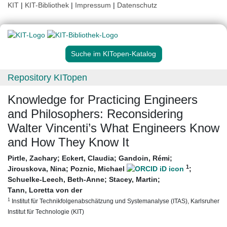
KIT
|
KIT-Bibliothek
|
Impressum
|
Datenschutz
Suche im KITopen-Katalog
Repository KITopen
Knowledge for Practicing Engineers
and Philosophers: Reconsidering
Walter Vincenti’s What Engineers Know
and How They Know It
Pirtle, Zachary
;
Eckert, Claudia
;
Gandoin, Rémi
;
1
Jirouskova, Nina
;
Poznic, Michael
;
Schuelke-Leech, Beth-Anne
;
Stacey, Martin
;
Tann, Loretta von der
1
Institut für Technikfolgenabschätzung und Systemanalyse (ITAS), Karlsruher
Institut für Technologie (KIT)