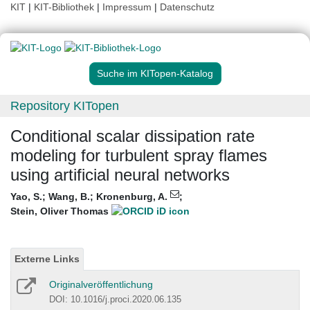
KIT
|
KIT-Bibliothek
|
Impressum
|
Datenschutz
Suche im KITopen-Katalog
Repository KITopen
Conditional scalar dissipation rate
modeling for turbulent spray flames
using artificial neural networks
Yao, S.
;
Wang, B.
;
Kronenburg, A.
;
Stein, Oliver Thomas
Externe Links
Originalveröffentlichung
DOI: 10.1016/j.proci.2020.06.135