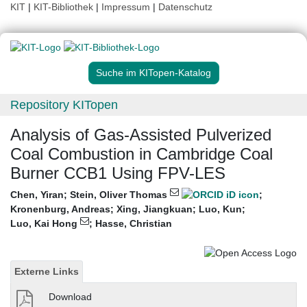
KIT
|
KIT-Bibliothek
|
Impressum
|
Datenschutz
Suche im KITopen-Katalog
Repository KITopen
Analysis of Gas-Assisted Pulverized
Coal Combustion in Cambridge Coal
Burner CCB1 Using FPV-LES
Chen, Yiran
;
Stein, Oliver Thomas
;
Kronenburg, Andreas
;
Xing, Jiangkuan
;
Luo, Kun
;
Luo, Kai Hong
;
Hasse, Christian
Externe Links
Download