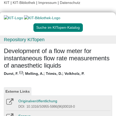
KIT
|
KIT-Bibliothek
|
Impressum
|
Datenschutz
Suche im KITopen-Katalog
Repository KITopen
Development of a flow meter for
instantaneous flow rate measurements
of anaesthetic liquids
Durst, F.
;
Melling, A.
;
Trimis, D.
;
Volkholz, P.
Externe Links
Originalveröffentlichung
DOI: 10.1016/S0955-5986(96)00018-0