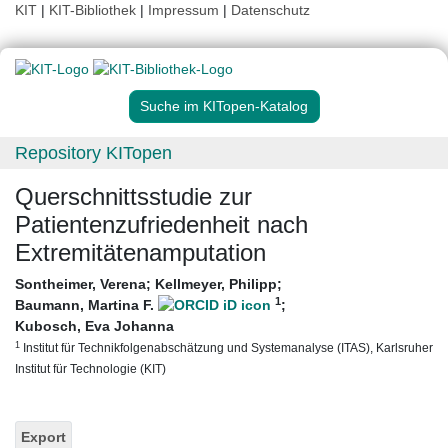
KIT
|
KIT-Bibliothek
|
Impressum
|
Datenschutz
Suche im KITopen-Katalog
Repository KITopen
Querschnittsstudie zur
Patientenzufriedenheit nach
Extremitätenamputation
Sontheimer, Verena
;
Kellmeyer, Philipp
;
1
Baumann, Martina F.
;
Kubosch, Eva Johanna
1
Institut für Technikfolgenabschätzung und Systemanalyse (ITAS), Karlsruher
Institut für Technologie (KIT)
Export