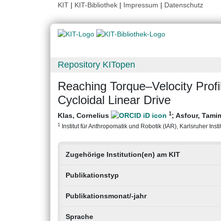
KIT
|
KIT-Bibliothek
|
Impressum
|
Datenschutz
Repository KITopen
Reaching Torque–Velocity Prof
Cycloidal Linear Drive
1
Klas, Cornelius
;
Asfour, Tam
1
Institut für Anthropomatik und Robotik (IAR), Karlsruher Insti
Zugehörige Institution(en) am KIT
Publikationstyp
Publikationsmonat/-jahr
Sprache