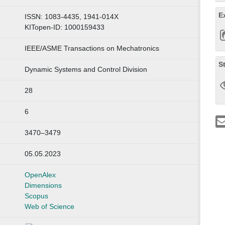
E
ISSN: 1083-4435, 1941-014X
KITopen-ID: 1000159433
IEEE/ASME Transactions on Mechatronics
S
Dynamic Systems and Control Division
28
6
3470–3479
05.05.2023
OpenAlex
Dimensions
Scopus
Web of Science