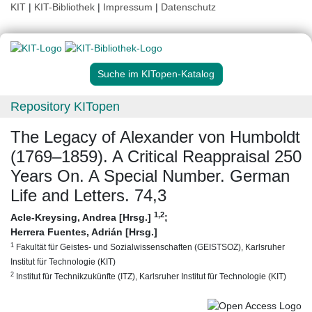
KIT
|
KIT-Bibliothek
|
Impressum
|
Datenschutz
Suche im KITopen-Katalog
Repository KITopen
The Legacy of Alexander von Humboldt
(1769–1859). A Critical Reappraisal 250
Years On. A Special Number. German
Life and Letters. 74,3
1
,2
Acle-Kreysing, Andrea [Hrsg.]
;
Herrera Fuentes, Adrián [Hrsg.]
1
Fakultät für Geistes- und Sozialwissenschaften (GEISTSOZ), Karlsruher
Institut für Technologie (KIT)
2
Institut für Technikzukünfte (ITZ), Karlsruher Institut für Technologie (KIT)