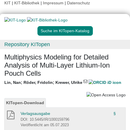
KIT
|
KIT-Bibliothek
|
Impressum
|
Datenschutz
Suche im KITopen-Katalog
Repository KITopen
Multiphysics Modeling for Detailed
Analysis of Multi-Layer Lithium-Ion
Pouch Cells
Lin, Nan
;
Röder, Fridolin
;
Krewer, Ulrike
KITopen-Download
Verlagsausgabe
§
DOI: 10.5445/IR/1000159796
Veröffentlicht am 05.07.2023