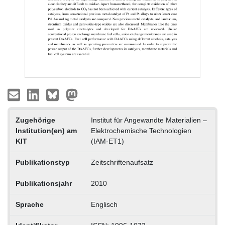
Zugehörige
Institut für Angewandte Materialien –
Institution(en) am
Elektrochemische Technologien
KIT
(IAM-ET1)
Publikationstyp
Zeitschriftenaufsatz
Publikationsjahr
2010
Sprache
Englisch