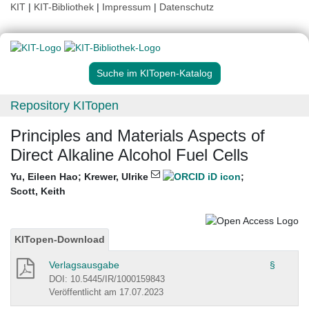
KIT
|
KIT-Bibliothek
|
Impressum
|
Datenschutz
Suche im KITopen-Katalog
Repository KITopen
Principles and Materials Aspects of
Direct Alkaline Alcohol Fuel Cells
Yu, Eileen Hao
;
Krewer, Ulrike
;
Scott, Keith
KITopen-Download
Verlagsausgabe
§
DOI: 10.5445/IR/1000159843
Veröffentlicht am 17.07.2023