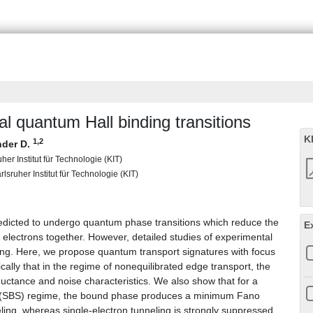
al quantum Hall binding transitions
K
1
,2
nder D.
her Institut für Technologie (KIT)
lsruher Institut für Technologie (KIT)
edicted to undergo quantum phase transitions which reduce the
E
electrons together. However, detailed studies of experimental
king. Here, we propose quantum transport signatures with focus
cally that in the regime of nonequilibrated edge transport, the
tance and noise characteristics. We also show that for a
ng (SBS) regime, the bound phase produces a minimum Fano
ling, whereas single-electron tunneling is strongly suppressed