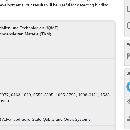
velopments, our results will be useful for detecting binding
rialien und Technologien (IQMT)
 Kondensierten Materie (TKM)
E
S
9977, 0163-1829, 0556-2805, 1095-3795, 1098-0121, 1538-
-9969
7
) Advanced Solid-State Qubits and Qubit Systems