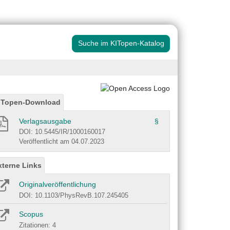
Suche im KITopen-Katalog
ITopen-Download
Verlagsausgabe
§
DOI: 10.5445/IR/1000160017
Veröffentlicht am 04.07.2023
xterne Links
Originalveröffentlichung
DOI: 10.1103/PhysRevB.107.245405
Scopus
Zitationen: 4