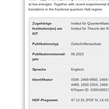
at low energies. Together with recent experimental de
transitions in the fractional quantum Hall regime.
Zugehörige
Institut für QuantenMate
Institution(en) am
Institut für Theorie der
KIT
Publikationstyp
Zeitschriftenaufsatz
Publikationsmonat/-
06.2023
jahr
Sprache
Englisch
Identifikator
ISSN: 2469-9950, 2469-
4489, 1550-235X, 2469
KITopen-ID: 100016001
HGF-Programm
47.12.01 (POF IV, LK 01