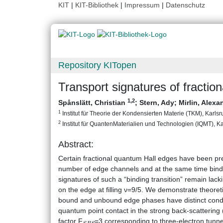
KIT
|
KIT-Bibliothek
|
Impressum
|
Datenschutz
Repository KITopen
Transport signatures of fraction
1
,2
Spånslätt, Christian
;
Stern, Ady
;
Mirlin, Alexa
1
Institut für Theorie der Kondensierten Materie (TKM), Karlsru
2
Institut für QuantenMaterialien und Technologien (IQMT), Kar
Abstract:
Certain fractional quantum Hall edges have been pr
number of edge channels and at the same time bind 
signatures of such a “binding transition” remain lac
on the edge at filling ν=9/5. We demonstrate theoreti
bound and unbound edge phases have distinct conduc
quantum point contact in the strong back-scatteri
S
B
S
factor F
=3 corresponding to three-electron tunne