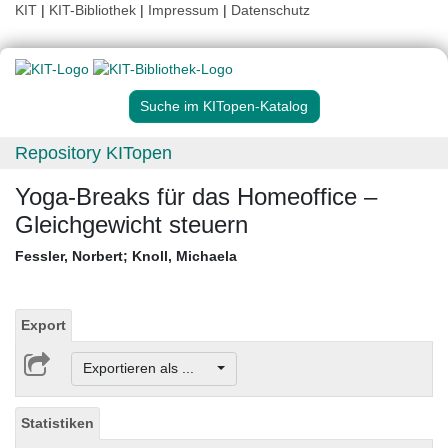
KIT
|
KIT-Bibliothek
|
Impressum
|
Datenschutz
Suche im KITopen-Katalog
Repository KITopen
Yoga-Breaks für das Homeoffice –
Gleichgewicht steuern
Fessler, Norbert
;
Knoll, Michaela
Export
Exportieren als ...
Statistiken