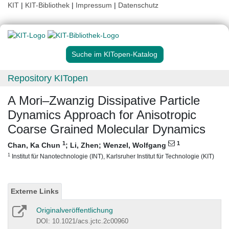
KIT
|
KIT-Bibliothek
|
Impressum
|
Datenschutz
Suche im KITopen-Katalog
Repository KITopen
A Mori–Zwanzig Dissipative Particle
Dynamics Approach for Anisotropic
Coarse Grained Molecular Dynamics
1
1
Chan, Ka Chun
;
Li, Zhen
;
Wenzel, Wolfgang
1
Institut für Nanotechnologie (INT), Karlsruher Institut für Technologie (KIT)
Externe Links
Originalveröffentlichung
DOI: 10.1021/acs.jctc.2c00960